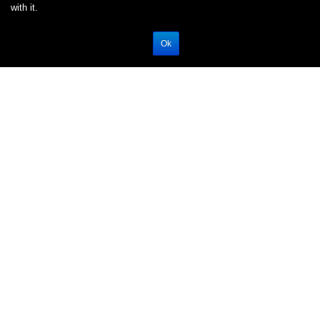
with it.
Ok
CHI SIAMO
CASI STUDIO
MAGAZINE
UNISCITI A
NOI
SOLUZIONI
EDUCATION
CONTATTACI
C.F. e P.IVA 07015910966 | Via Schiaffino 11/19, 20158 Milano
Tel: +39 02 9177 3091/3020 Email:
info@moxoff.com